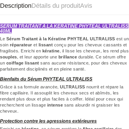
Description
Détails du produit
Avis
SERUM TRAITANT A LA KERATINE PHYTEAL ULTRALISS
40ML
Le
Sérum Traitant à la Kératine PHYTEAL ULTRALISS
est un
soin
réparateur
et
lissant
conçu pour les cheveux cassants et
fragilisés. Enrichi en
kératine
, il lisse les cheveux, les rend plus
souples
, et leur apporte une
brillance
durable. Ce sérum offre
un
coiffage lissant
sans aucune résistance, pour des cheveux
parfaitement disciplinés et en pleine santé.
Bienfaits du Sérum PHYTEAL ULTRALISS
Grâce à sa formule avancée,
ULTRALISS
nourrit et répare la
fibre capillaire. Il assouplit les cheveux secs et abîmés, les
rendant plus doux et plus faciles à coiffer. Idéal pour ceux qui
recherchent un lissage
intense
sans alourdir ni graisser les
cheveux.
Protection contre les agressions extérieures
Enrichi en
kératine
, ce sérum protège la
fibre capillaire
des