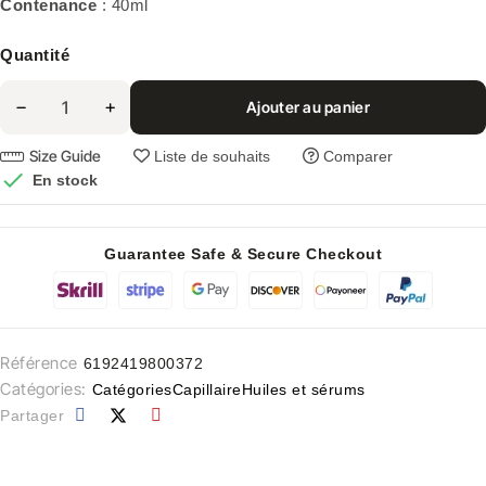
Contenance
: 40ml
Quantité
Ajouter au panier
Size Guide
Liste de souhaits
Comparer

En stock
Guarantee Safe & Secure Checkout
Référence
6192419800372
Catégories:
Catégories
Capillaire
Huiles et sérums
Partager