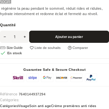
50GR:
régénère la peau pendant le sommeil, réduit rides et ridules,
hydrate intensément et redonne éclat et fermeté au réveil.
Quantité
Ajouter au panier
Size Guide
Liste de souhaits
Comparer

En stock
Guarantee Safe & Secure Checkout
Référence
7640144937294
Catégories:
Catégories
Visage
Soin anti age
Crème premières anti rides