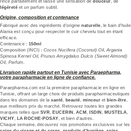
rince parfaitement et laisse une sensation de
douceur
, de
légèreté
et un parfum subtil.
Origine, composition et contenance
Fabriqué avec des ingrédients d’origine
naturelle
, le bain d’huile
Alania est conçu pour respecter le cuir chevelu tout en étant
efficace.
Contenance :
150ml
Composition (INCI) :
Cocos Nucifera (Coconut) Oil, Argania
Spinosa Kernel Oil, Prunus Amygdalus Dulcis (Sweet Almond)
Oil, Parfum.
Livraison rapide partout en Tunisie avec Paraepharma,
votre parapharmacie en ligne de confiance.
Paraepharma.com est la première parapharmacie en ligne en
Tunisie, offrant un large choix de produits parapharmaceutiques
dans les domaines de la
santé
,
beauté
,
minceur
et
bien-être
,
aux meilleurs prix du marché. Retrouvez toutes les grandes
marques telles que
SVR
,
EUCERIN
,
ACM
,
ISDIN
,
MUSTELA
,
VICHY
,
LA ROCHE-POSAY
, et bien d’autres.
Chaque semaine, découvrez nos promotions exclusives sur les
soins du visage et du corps
,
produits d’hygiène
,
soins