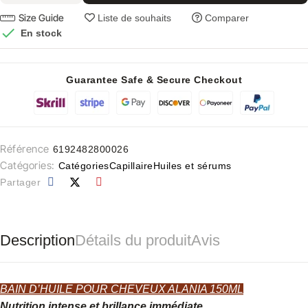
Size Guide
Liste de souhaits
Comparer

En stock
Guarantee Safe & Secure Checkout
Référence
6192482800026
Catégories:
Catégories
Capillaire
Huiles et sérums
Partager
Description
Détails du produit
Avis
BAIN D’HUILE POUR CHEVEUX ALANIA 150ML
Nutrition intense et brillance immédiate