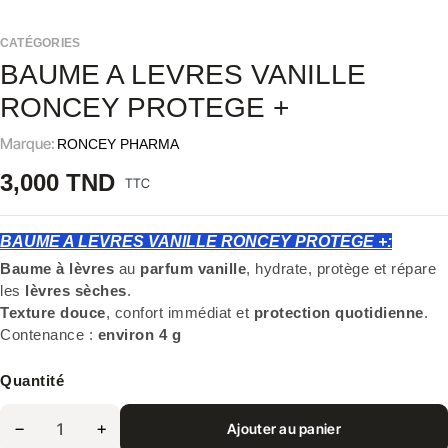
CATÉGORIES
BAUME A LEVRES VANILLE
RONCEY PROTEGE +
Marque:
RONCEY PHARMA
3,000 TND
TTC
BAUME A LEVRES VANILLE RONCEY PROTEGE +:
Baume à lèvres
au
parfum vanille
, hydrate, protège et répare
les
lèvres sèches
.
Texture douce
, confort immédiat et
protection quotidienne
.
Contenance :
environ 4 g
Quantité
Ajouter au panier