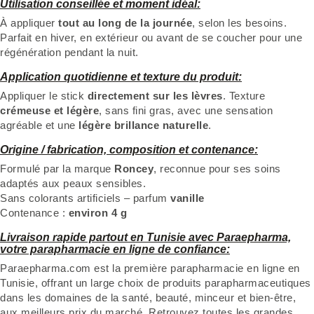
Utilisation conseillée et moment idéal:
À appliquer
tout au long de la journée
, selon les besoins.
Parfait en hiver, en extérieur ou avant de se coucher pour une
régénération pendant la nuit.
Application quotidienne et texture du produit:
Appliquer le stick
directement sur les lèvres
. Texture
crémeuse et légère
, sans fini gras, avec une sensation
agréable et une
légère brillance naturelle
.
Origine / fabrication, composition et contenance:
Formulé par la marque
Roncey
, reconnue pour ses soins
adaptés aux peaux sensibles.
Sans colorants artificiels – parfum
vanille
Contenance :
environ 4 g
Livraison rapide partout en Tunisie avec Paraepharma,
votre parapharmacie en ligne de confiance:
Paraepharma.com est la première parapharmacie en ligne en
Tunisie, offrant un large choix de produits parapharmaceutiques
dans les domaines de la santé, beauté, minceur et bien-être,
aux meilleurs prix du marché. Retrouvez toutes les grandes