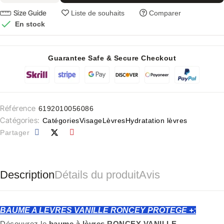
Size Guide
Liste de souhaits
Comparer

En stock
Guarantee Safe & Secure Checkout
Référence
6192010056086
Catégories:
Catégories
Visage
Lèvres
Hydratation lèvres
Partager
Description
Détails du produit
Avis
BAUME A LEVRES VANILLE RONCEY PROTEGE +:
Découvrez le
baume à lèvres RONCEY VANILLE